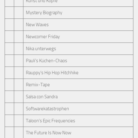
Kunst und Köpfe
Mystery Biography
New Waves
Newcomer Friday
Nika unterwegs
Pauli's Küchen-Chaos
Rauppy’s Hip Hop Hitchhike
Remix-Tape
Salsa con Sandra
Softwarekatastrophen
Taloon’s Epic Frequencies
The Future Is Now Now