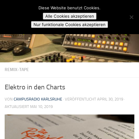
Campusradio Karlsruhe
Diese Website benutzt Cookies.
Skip to content
Alle Cookies akzeptieren
Nur funktionale Cookies akzeptieren
REMIX-TAPE
Elektro in den Charts
VON
CAMPUSRADIO KARLSRUHE
· VERÖFFENTLICHT
APRIL 30, 2019
·
AKTUALISIERT
MAI 10, 2019