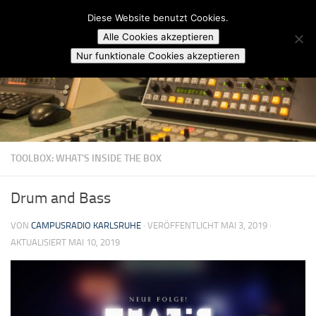
Campusradio Karlsruhe
Diese Website benutzt Cookies.
Skip to content
Alle Cookies akzeptieren
Nur funktionale Cookies akzeptieren
TOOLBOX: WHAT'S INSIDE THE BOX
Drum and Bass
VON
CAMPUSRADIO KARLSRUHE
· VERÖFFENTLICHT
MAI 3, 2019
·
AKTUALISIERT
MAI 10, 2019