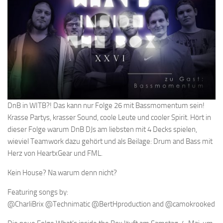
DnB in WITB?! Das kann nur Folge 26 mit Bassmomentum sein!
Krasse Partys, krasser Sound, coole Leute und cooler Spirit. Hört in
dieser Folge warum DnB DJs am liebsten mit 4 Decks spielen,
wieviel Teamwork dazu gehört und als Beilage: Drum and Bass mit
Herz von HeartxGear und FML.
Kein House? Na warum denn nicht?
Featuring songs by:
@CharliBrix @Technimatic @BertHproduction and @camokrooked