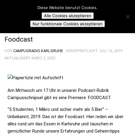
Campusradio Karlsruhe
Diese Website benutzt Cookies.
Skip to content
Alle Cookies akzeptieren
CAMPUSSCHNIPSEL
Nur funktionale Cookies akzeptieren
Foodcast
VON
CAMPUSRADIO KARLSRUHE
· VERÖFFENTLICHT
JULI 16, 2019
·
AKTUALISIERT
MÄRZ 3, 2022
Am Mittwoch um 17 Uhr in unserer Podcast-Rubrik
Campusschnipsel gibt es eine Premiere: FOODCAST.
“5 Studenten, 1 Mikro und sicher mehr als 5 Bier” –
Unbekannt, 2019. Das ist der Foodcast. Hier reden wir über
alles rund um das Essen in Karlsruhe und tauschen in
gemütlicher Runde unsere Erfahrungen und Geheimtipps