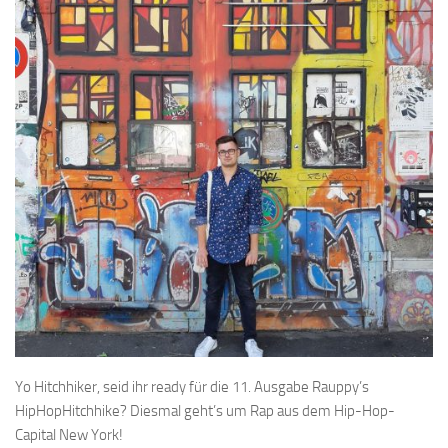
Yo Hitchhiker, seid
ihr ready für die 11. Ausgabe Rauppy’s
HipHopHitchhike? Diesmal geht’s um Rap aus dem Hip-Hop-
Capital New York!