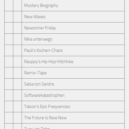
Mystery Biography
New Waves
Newcomer Friday
Nika unterwegs
Pauli's Küchen-Chaos
Rauppy’s Hip Hop Hitchhike
Remix-Tape
Salsa con Sandra
Softwarekatastrophen
Taloon’s Epic Frequencies
The Future Is Now Now
Zwei um Zehn