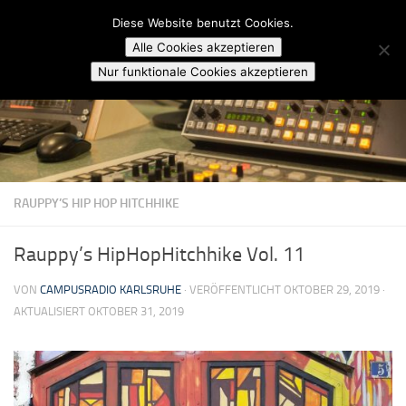
Campusradio Karlsruhe
Diese Website benutzt Cookies.
Skip to content
Alle Cookies akzeptieren
Nur funktionale Cookies akzeptieren
RAUPPY’S HIP HOP HITCHHIKE
Rauppy’s HipHopHitchhike Vol. 11
VON
CAMPUSRADIO KARLSRUHE
· VERÖFFENTLICHT
OKTOBER 29, 2019
·
AKTUALISIERT
OKTOBER 31, 2019