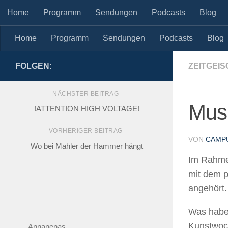
Home
Programm
Sendungen
Podcasts
Blog
Skip to content
Home
Programm
Sendungen
Podcasts
Blog
FOLGEN:
ZEITGEIS
NÄCHSTER BEITRAG
Musi
!ATTENTION HIGH VOLTAGE!
VORHERIGER BEITRAG
VON
CAMP
Wo bei Mahler der Hammer hängt
Im Rahme
mit dem p
angehört.
Was haben
Kunstwoch
Annanenas