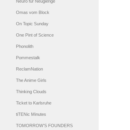
Neuro für Neugierige
Omas vom Block
On Topic Sunday
One Pint of Science
Phonolith
Pommestalk
ReclamNation
The Anime Girls
Thinking Clouds
Ticket to Karlsruhe
tiTENic Minutes
TOMORROW'S FOUNDERS