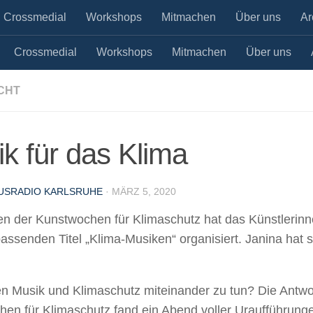
Crossmedial
Workshops
Mitmachen
Über uns
Ar
Crossmedial
Workshops
Mitmachen
Über uns
CHT
k für das Klima
USRADIO KARLSRUHE
·
MÄRZ 5, 2020
n der Kunstwochen für Klimaschutz hat das Künstleri
assenden Titel „Klima-Musiken“ organisiert. Janina hat
 Musik und Klimaschutz miteinander zu tun? Die Antwor
en für Klimaschutz fand ein Abend voller Uraufführunge