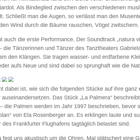
iardot. Als Bindeglied zwischen den verschiedenen mu
lt. Schließt man die Augen, so verlässt man den Musent
den Wind durch die Bäume rauschen, Vögel zwitschern.
t auch die erste Performance. Der Soundtrack „natura vi
 die Tänzerinnen und Tänzer des Tanztheaters Gabriel
m den Klängen. Sie tragen wasser- und erdfarbene Kle
der aufs Neue und sind dabei so sprunghaft wie die Natu
nt dabei ist, wie sich die folgenden Stücke auf ihre ga
 auseinandersetzen. Das Stück „La Palmera“ beschreibt d
 – die Palmen werden im Jahr 1997 beschrieben, bevor si
lan“ von Ela Rosenberger an. Es erklingen laute und
des Frankfurter Flughafens tagtäglich belastet sind.
 fegt uns akustisch um die Ohren. Mal plätschert ein