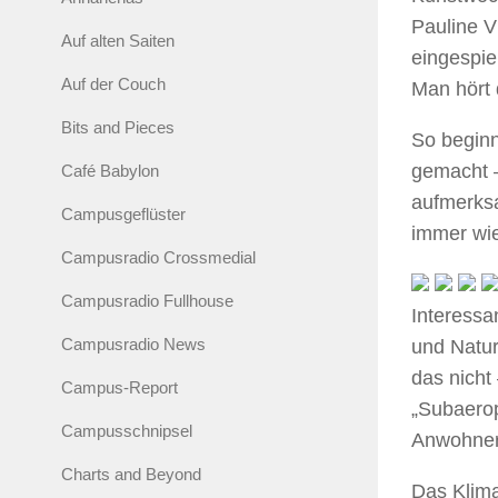
Pauline V
Auf alten Saiten
eingespie
Auf der Couch
Man hört 
Bits and Pieces
So beginn
gemacht –
Café Babylon
aufmerksa
Campusgeflüster
immer wie
Campusradio Crossmedial
Campusradio Fullhouse
Interessa
Campusradio News
und Natur
das nicht
Campus-Report
„Subaerop
Campusschnipsel
Anwohner 
Charts and Beyond
Das Klima