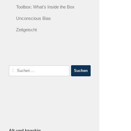
Toolbox: What's Inside the Box
Unconscious Bias
Zeitgeischt
Suche
nach:
Alt und knackig