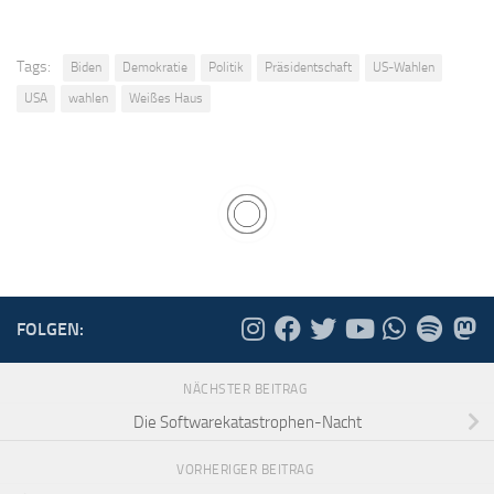
Tags:
Biden
Demokratie
Politik
Präsidentschaft
US-Wahlen
USA
wahlen
Weißes Haus
FOLGEN:
NÄCHSTER BEITRAG
Die Softwarekatastrophen-Nacht
VORHERIGER BEITRAG