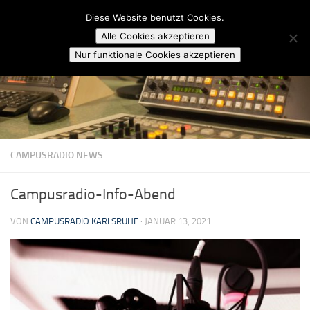
Campusradio Karlsruhe
Diese Website benutzt Cookies.
Skip to content
Alle Cookies akzeptieren
Nur funktionale Cookies akzeptieren
CAMPUSRADIO NEWS
Campusradio-Info-Abend
VON
CAMPUSRADIO KARLSRUHE
·
JANUAR 13, 2021