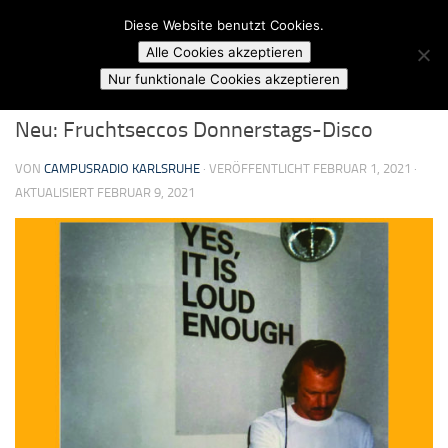
Campusradio Karlsruhe
Diese Website benutzt Cookies.
Skip to content
Alle Cookies akzeptieren
FRUCHTSECCOS DONNERSTAGS-DISCO
Nur funktionale Cookies akzeptieren
Neu: Fruchtseccos Donnerstags-Disco
VON
CAMPUSRADIO KARLSRUHE
· VERÖFFENTLICHT
FEBRUAR 1, 2021
·
AKTUALISIERT
FEBRUAR 9, 2021