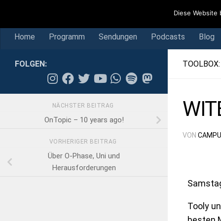
Home
Programm
Sendungen
Podcasts
Blog
Diese Website 
Skip to content
Home
Programm
Sendungen
Podcasts
Blog
FOLGEN:
TOOLBOX:
WIT
NÄCHSTER BEITRAG
OnTopic – 10 years ago!
VON
CAMPU
VORHERIGER BEITRAG
Über O-Phase, Uni und
Herausforderungen
Samstag
Tooly u
besten M