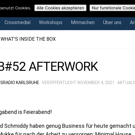
Crossmedial
Workshops
Mitmachen
Über uns
Arch
benutzt Cookies.
Alle Cookies akzeptieren
Nur funktionale Cooki
Crossmedial
Workshops
Mitmachen
Über uns
Ar
 WHAT'S INSIDE THE BOX
B#52 AFTERWORK
SRADIO KARLSRUHE
· VERÖFFENTLICHT
NOVEMBER 4, 2021
· AKTUALI
abend is Feierabend!
nd Schmiddy haben genug Business für heute gemacht u
ukke für nach der Arbeit zu versorgen: Minimal House.