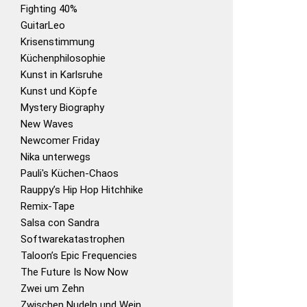
Fighting 40%
GuitarLeo
Krisenstimmung
Küchenphilosophie
Kunst in Karlsruhe
Kunst und Köpfe
Mystery Biography
New Waves
Newcomer Friday
Nika unterwegs
Pauli's Küchen-Chaos
Rauppy’s Hip Hop Hitchhike
Remix-Tape
Salsa con Sandra
Softwarekatastrophen
Taloon’s Epic Frequencies
The Future Is Now Now
Zwei um Zehn
Zwischen Nudeln und Wein