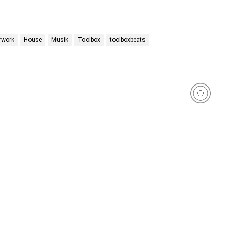
rwork
House
Musik
Toolbox
toolboxbeats