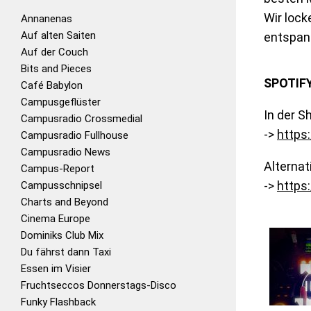
Wir loc
Annanenas
Auf alten Saiten
entspann
Auf der Couch
Bits and Pieces
SPOTIF
Café Babylon
Campusgeflüster
In der S
Campusradio Crossmedial
->
https:
Campusradio Fullhouse
Campusradio News
Alternat
Campus-Report
->
https:
Campusschnipsel
Charts and Beyond
Cinema Europe
Dominiks Club Mix
Du fährst dann Taxi
Essen im Visier
Fruchtseccos Donnerstags-Disco
Funky Flashback