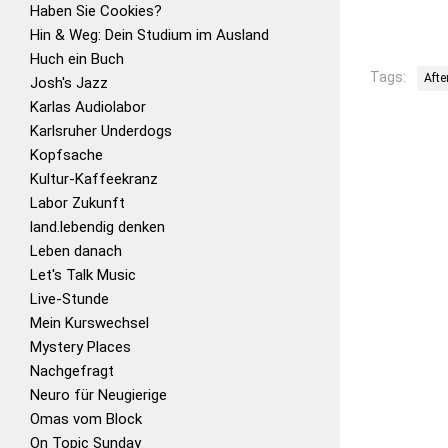
Haben Sie Cookies?
Hin & Weg: Dein Studium im Ausland
Huch ein Buch
Tags:
Afte
Josh's Jazz
Karlas Audiolabor
Karlsruher Underdogs
Kopfsache
Kultur-Kaffeekranz
Labor Zukunft
land.lebendig denken
Leben danach
Let's Talk Music
Live-Stunde
Mein Kurswechsel
Mystery Places
Nachgefragt
Neuro für Neugierige
Omas vom Block
On Topic Sunday