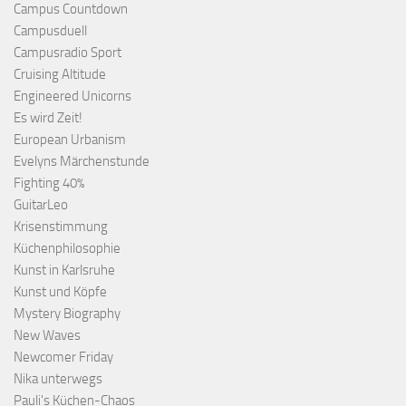
Campus Countdown
Campusduell
Campusradio Sport
Cruising Altitude
Engineered Unicorns
Es wird Zeit!
European Urbanism
Evelyns Märchenstunde
Fighting 40%
GuitarLeo
Krisenstimmung
Küchenphilosophie
Kunst in Karlsruhe
Kunst und Köpfe
Mystery Biography
New Waves
Newcomer Friday
Nika unterwegs
Pauli's Küchen-Chaos