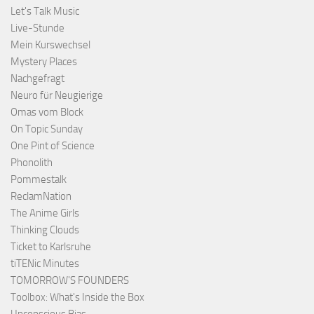
Let's Talk Music
Live-Stunde
Mein Kurswechsel
Mystery Places
Nachgefragt
Neuro für Neugierige
Omas vom Block
On Topic Sunday
One Pint of Science
Phonolith
Pommestalk
ReclamNation
The Anime Girls
Thinking Clouds
Ticket to Karlsruhe
tiTENic Minutes
TOMORROW'S FOUNDERS
Toolbox: What's Inside the Box
Unconscious Bias