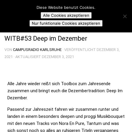
Campusradio Karlsruhe
Diese Website benutzt Cookies.
Skip to content
Alle Cookies akzeptieren
TOOLBOX: WHAT'S INSIDE THE BOX
Nur funktionale Cookies akzeptieren
WITB#53 Deep im Dezember
VON
CAMPUSRADIO KARLSRUHE
· VERÖFFENTLICHT
DEZEMBER 3,
2021
· AKTUALISIERT
DEZEMBER 3, 2021
Alle Jahre wieder reißt sich Toolbox zum Jahresende
zusammen und bringt euch die Dezembertradition: Deep Im
Dezember.
Passend zur Jahreszeit fahren wir zusammen runter und
landen in einem besonders deepen und proggi Musikbouquet
mit den neuen Tracks von Nora En Pure, Tantum und was
sich sonst noch so alles an ruhigeren Titeln vergangenes