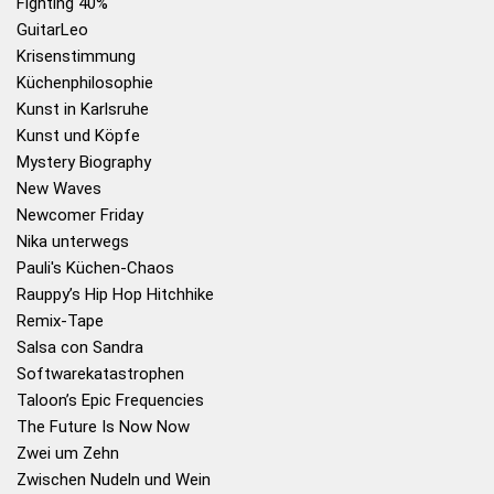
Fighting 40%
GuitarLeo
Krisenstimmung
Küchenphilosophie
Kunst in Karlsruhe
Kunst und Köpfe
Mystery Biography
New Waves
Newcomer Friday
Nika unterwegs
Pauli's Küchen-Chaos
Rauppy’s Hip Hop Hitchhike
Remix-Tape
Salsa con Sandra
Softwarekatastrophen
Taloon’s Epic Frequencies
The Future Is Now Now
Zwei um Zehn
Zwischen Nudeln und Wein