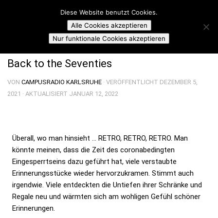
Campusradio Karlsruhe
Diese Website benutzt Cookies.
Skip to content
Alle Cookies akzeptieren
FUNKY FLASHBACK
Nur funktionale Cookies akzeptieren
Back to the Seventies
VON
CAMPUSRADIO KARLSRUHE
· VERÖFFENTLICHT
DEZEMBER 5,
2021
· AKTUALISIERT
JANUAR 12, 2022
Überall, wo man hinsieht … RETRO, RETRO, RETRO. Man
könnte meinen, dass die Zeit des coronabedingten
Eingesperrtseins dazu geführt hat, viele verstaubte
Erinnerungsstücke wieder hervorzukramen. Stimmt auch
irgendwie. Viele entdeckten die Untiefen ihrer Schränke und
Regale neu und wärmten sich am wohligen Gefühl schöner
Erinnerungen.