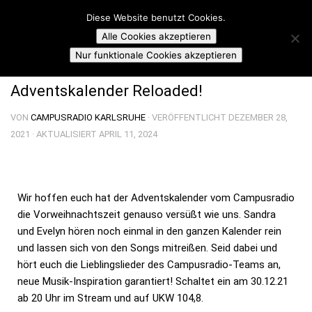
Campusradio Karlsruhe
Diese Website benutzt Cookies.
Skip to content
Alle Cookies akzeptieren
ADVENTSKALENDER
/
LET'S TALK MUSIC
Nur funktionale Cookies akzeptieren
Adventskalender Reloaded!
VON
CAMPUSRADIO KARLSRUHE
· VERÖFFENTLICHT
DEZEMBER 28,
2021
· AKTUALISIERT
APRIL 11, 2024
Wir hoffen euch hat der Adventskalender vom Campusradio
die Vorweihnachtszeit genauso versüßt wie uns. Sandra
und Evelyn hören noch einmal in den ganzen Kalender rein
und lassen sich von den Songs mitreißen. Seid dabei und
hört euch die Lieblingslieder des Campusradio-Teams an,
neue Musik-Inspiration garantiert! Schaltet ein am 30.12.21
ab 20 Uhr im Stream und auf UKW 104,8.