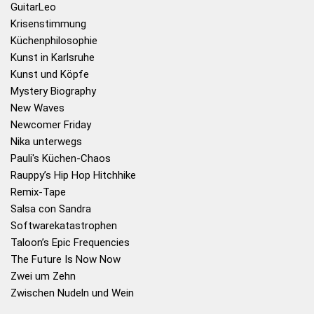
GuitarLeo
Krisenstimmung
Küchenphilosophie
Kunst in Karlsruhe
Kunst und Köpfe
Mystery Biography
New Waves
Newcomer Friday
Nika unterwegs
Pauli's Küchen-Chaos
Rauppy’s Hip Hop Hitchhike
Remix-Tape
Salsa con Sandra
Softwarekatastrophen
Taloon’s Epic Frequencies
The Future Is Now Now
Zwei um Zehn
Zwischen Nudeln und Wein