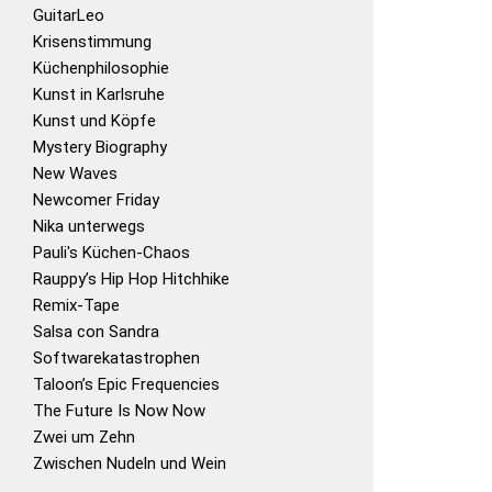
GuitarLeo
Krisenstimmung
Küchenphilosophie
Kunst in Karlsruhe
Kunst und Köpfe
Mystery Biography
New Waves
Newcomer Friday
Nika unterwegs
Pauli's Küchen-Chaos
Rauppy’s Hip Hop Hitchhike
Remix-Tape
Salsa con Sandra
Softwarekatastrophen
Taloon’s Epic Frequencies
The Future Is Now Now
Zwei um Zehn
Zwischen Nudeln und Wein