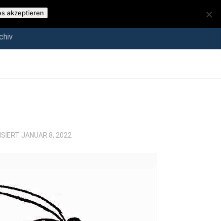
iv
es akzeptieren
chiv
ISIERT
JANUAR 8, 2022