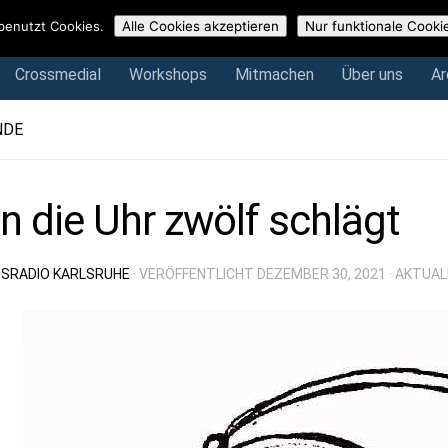
Crossmedial
Workshops
Mitmachen
Über uns
Arch
benutzt Cookies.
Alle Cookies akzeptieren
Nur funktionale Cooki
Crossmedial
Workshops
Mitmachen
Über uns
Ar
NDE
 die Uhr zwölf schlägt
SRADIO KARLSRUHE
· VERÖFFENTLICHT
DEZEMBER 30, 2021
· AKTUAL