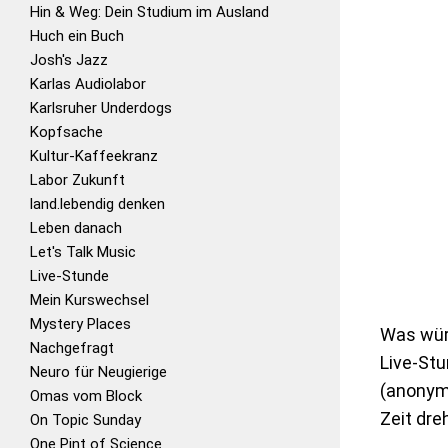
Hin & Weg: Dein Studium im Ausland
Huch ein Buch
Josh's Jazz
Karlas Audiolabor
Karlsruher Underdogs
Kopfsache
Kultur-Kaffeekranz
Labor Zukunft
land.lebendig denken
Leben danach
Let's Talk Music
Live-Stunde
Mein Kurswechsel
Mystery Places
Was würd
Nachgefragt
Live-Stu
Neuro für Neugierige
(anonym 
Omas vom Block
Zeit dreh
On Topic Sunday
One Pint of Science