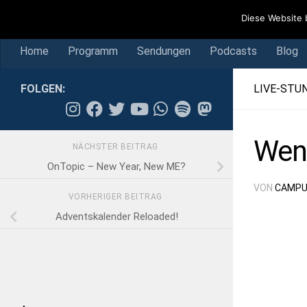
Home
Programm
Sendungen
Podcasts
Blog
Diese Website 
Skip to content
Home
Programm
Sendungen
Podcasts
Blog
FOLGEN:
LIVE-STU
Wenn
NÄCHSTER BEITRAG
OnTopic – New Year, New ME?
VON
CAMPU
VORHERIGER BEITRAG
Adventskalender Reloaded!