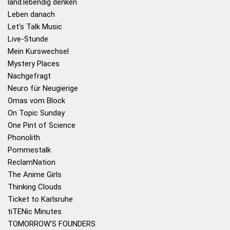
land.lebendig denken
Leben danach
Let's Talk Music
Live-Stunde
Mein Kurswechsel
Mystery Places
Nachgefragt
Neuro für Neugierige
Omas vom Block
On Topic Sunday
One Pint of Science
Phonolith
Pommestalk
ReclamNation
The Anime Girls
Thinking Clouds
Ticket to Karlsruhe
tiTENic Minutes
TOMORROW'S FOUNDERS