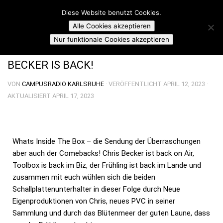
Campusradio Karlsruhe
Diese Website benutzt Cookies.
Skip to content
Alle Cookies akzeptieren
TOOLBOX: WHAT'S INSIDE THE BOX
Nur funktionale Cookies akzeptieren
BECKER IS BACK!
VON
CAMPUSRADIO KARLSRUHE
· VERÖFFENTLICHT
APRIL 12, 2023
·
AKTUALISIERT
APRIL 17, 2023
Whats Inside The Box – die Sendung der Überraschungen
aber auch der Comebacks! Chris Becker ist back on Air,
Toolbox is back im Biz, der Frühling ist back im Lande und
zusammen mit euch wühlen sich die beiden
Schallplattenunterhalter in dieser Folge durch Neue
Eigenproduktionen von Chris, neues PVC in seiner
Sammlung und durch das Blütenmeer der guten Laune, dass