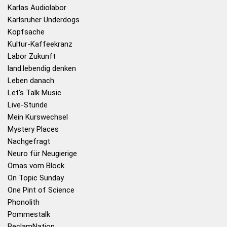
Karlas Audiolabor
Karlsruher Underdogs
Kopfsache
Kultur-Kaffeekranz
Labor Zukunft
land.lebendig denken
Leben danach
Let's Talk Music
Live-Stunde
Mein Kurswechsel
Mystery Places
Nachgefragt
Neuro für Neugierige
Omas vom Block
On Topic Sunday
One Pint of Science
Phonolith
Pommestalk
ReclamNation