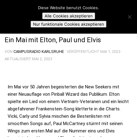
Campusradio Karlsruhe
Diese Website benutzt Cookies.
Skip to content
Alle Cookies akzeptieren
FUNKY FLASHBACK
Nur funktionale Cookies akzeptieren
Ein Mai mit Elton, Paul und Elvis
VON
CAMPUSRADIO KARLSRUHE
· VERÖFFENTLICHT
MAI 1, 2023
·
AKTUALISIERT
MAI 2, 2023
Im Mai vor 50 Jahren begeisterten die New Seekers mit
einer Neuauflage von Pinball Wizard das Publikum. Elton
spielte ein Lied von einem Vietnam-Veteranen und ein leicht
abgefahrener Frankenstein-Song kletterte in die Charts.
Vicki, Carly und Sylvia mischen die Bestenlisten mit
smoothen Songs auf, Paul McCartney stürmt mit seinen
Wings zum ersten Mal auf die Nummer eins und Elvis