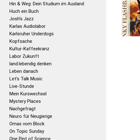
Hin & Weg: Dein Studium im Ausland
Huch ein Buch
Josh's Jazz
Karlas Audiolabor
Karlsruher Underdogs
Kopfsache
Kultur-Kaffeekranz
Labor Zukunft
land.lebendig denken
Leben danach
Let's Talk Music
Live-Stunde
Mein Kurswechsel
Mystery Places
Nachgefragt
Neuro für Neugierige
Omas vom Block
On Topic Sunday
One Pint of Science