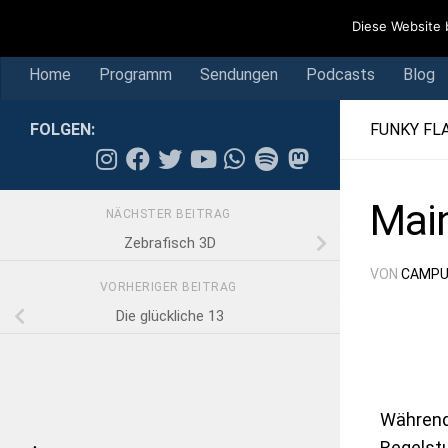
Home
Programm
Sendungen
Podcasts
Blog
Diese Website 
Skip to content
Home
Programm
Sendungen
Podcasts
Blog
FOLGEN:
FUNKY FL
Mai
NÄCHSTER BEITRAG
Zebrafisch 3D
VON
CAMPU
VORHERIGER BEITRAG
Die glückliche 13
Während
Regelstu