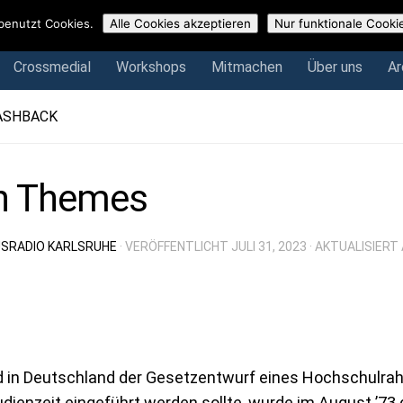
Crossmedial
Workshops
Mitmachen
Über uns
Arch
benutzt Cookies.
Alle Cookies akzeptieren
Nur funktionale Cooki
Crossmedial
Workshops
Mitmachen
Über uns
Ar
ASHBACK
n Themes
SRADIO KARLSRUHE
· VERÖFFENTLICHT
JULI 31, 2023
· AKTUALISIERT
 in Deutschland der Gesetzentwurf eines Hochschulrah
dienzeit eingeführt werden sollte, wurde im August ’73 