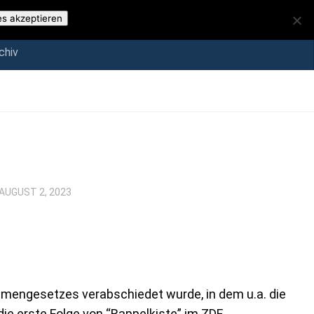
iv
es akzeptieren
chiv
AUGUST 2, 2023
mengesetzes verabschiedet wurde, in dem u.a. die
die erste Folge von “Rappelkiste” im ZDF