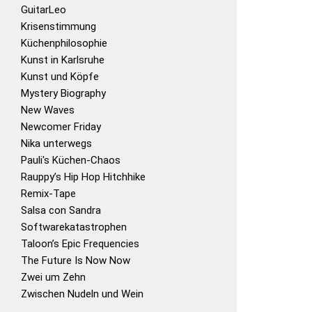
GuitarLeo
Krisenstimmung
Küchenphilosophie
Kunst in Karlsruhe
Kunst und Köpfe
Mystery Biography
New Waves
Newcomer Friday
Nika unterwegs
Pauli's Küchen-Chaos
Rauppy’s Hip Hop Hitchhike
Remix-Tape
Salsa con Sandra
Softwarekatastrophen
Taloon’s Epic Frequencies
The Future Is Now Now
Zwei um Zehn
Zwischen Nudeln und Wein