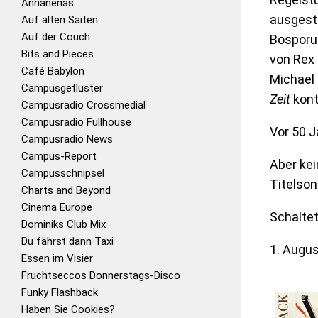
Annanenas
ausgestr
Auf alten Saiten
Auf der Couch
Bosporus
Bits and Pieces
von Rex 
Café Babylon
Michael
Campusgeflüster
Zeit
kont
Campusradio Crossmedial
Campusradio Fullhouse
Vor 50 
Campusradio News
Campus-Report
Aber kei
Campusschnipsel
Titelson
Charts and Beyond
Cinema Europe
Schaltet
Dominiks Club Mix
Du fährst dann Taxi
1. Augu
Essen im Visier
Fruchtseccos Donnerstags-Disco
Funky Flashback
Haben Sie Cookies?