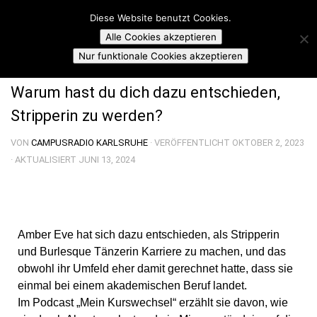
Campusradio Karlsruhe
Diese Website benutzt Cookies.
Skip to content
Alle Cookies akzeptieren
MEIN KURSWECHSEL
Nur funktionale Cookies akzeptieren
Warum hast du dich dazu entschieden,
Stripperin zu werden?
VON
CAMPUSRADIO KARLSRUHE
· VERÖFFENTLICHT
OKTOBER 2, 2023
· AKTUALISIERT
JUNI 13, 2024
Amber Eve hat sich dazu entschieden, als Stripperin
und Burlesque Tänzerin Karriere zu machen, und das
obwohl ihr Umfeld eher damit gerechnet hatte, dass sie
einmal bei einem akademischen Beruf landet.
Im Podcast „Mein Kurswechsel“ erzählt sie davon, wie