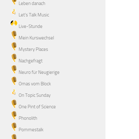
Leben danach
Let's Talk Music
Live-Stunde
Mein Kurswechsel
Mystery Places
Nachgefragt
Neuro für Neugierige
Omas vom Block
On Topic Sunday
One Pint of Science
Phonolith
Pommestalk