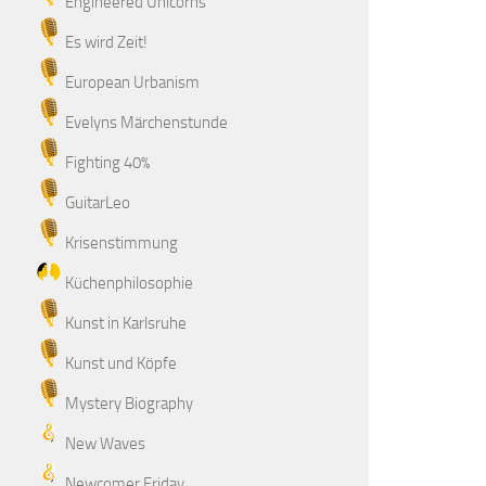
Engineered Unicorns
Es wird Zeit!
European Urbanism
Evelyns Märchenstunde
Fighting 40%
GuitarLeo
Krisenstimmung
Küchenphilosophie
Kunst in Karlsruhe
Kunst und Köpfe
Mystery Biography
New Waves
Newcomer Friday