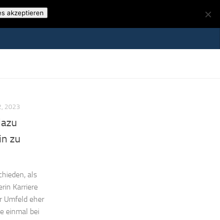
es akzeptieren
, 2023
dazu
in zu
hieden, als
rin Karriere
r Umfeld eher
e einmal bei