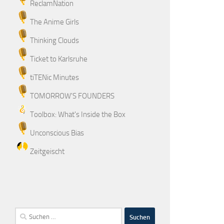
ReclamNation
The Anime Girls
Thinking Clouds
Ticket to Karlsruhe
tiTENic Minutes
TOMORROW'S FOUNDERS
Toolbox: What's Inside the Box
Unconscious Bias
Zeitgeischt