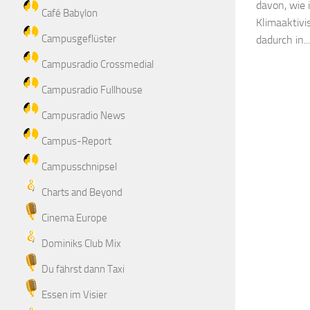
davon, wie 
Café Babylon
Klimaaktiv
Campusgeflüster
dadurch in...
Campusradio Crossmedial
Campusradio Fullhouse
Campusradio News
Campus-Report
Campusschnipsel
Charts and Beyond
Cinema Europe
Dominiks Club Mix
Du fährst dann Taxi
Essen im Visier