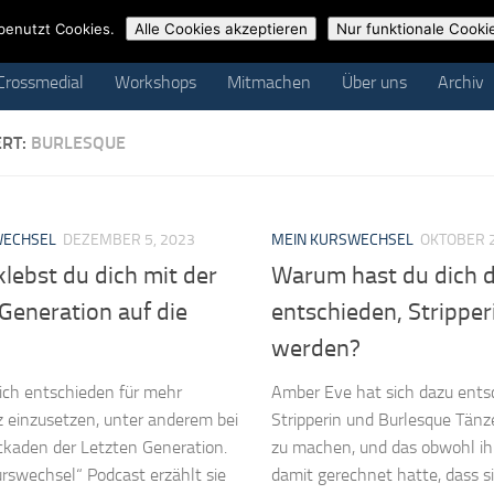
ossmedial
Workshops
Mitmachen
Über uns
Archiv
benutzt Cookies.
Alle Cookies akzeptieren
Nur funktionale Cooki
Crossmedial
Workshops
Mitmachen
Über uns
Archiv
ERT:
BURLESQUE
WECHSEL
DEZEMBER 5, 2023
MEIN KURSWECHSEL
OKTOBER 2
lebst du dich mit der
Warum hast du dich 
Generation auf die
entschieden, Stripper
werden?
sich entschieden für mehr
Amber Eve hat sich dazu entsc
 einzusetzen, unter anderem bei
Stripperin und Burlesque Tänze
ckaden der Letzten Generation.
zu machen, und das obwohl ih
rswechsel“ Podcast erzählt sie
damit gerechnet hatte, dass si