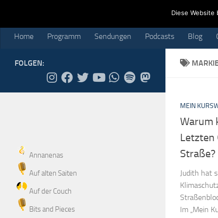
Home
Programm
Sendungen
Podcasts
Blog
Cr
Diese Website 
Skip to content
Home
Programm
Sendungen
Podcasts
Blog
FOLGEN:
MARKI
MEIN KURS
Warum k
Letzten 
Straße?
Annanenas
Judith hat 
Auf alten Saiten
Klimaschutz
Auf der Couch
Straßenblo
Bits and Pieces
Im „Mein Ku