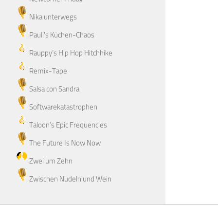
Nika unterwegs
Pauli's Küchen-Chaos
Rauppy’s Hip Hop Hitchhike
Remix-Tape
Salsa con Sandra
Softwarekatastrophen
Taloon’s Epic Frequencies
The Future Is Now Now
Zwei um Zehn
Zwischen Nudeln und Wein