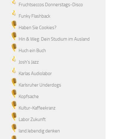
Fruchtseccos Donnerstags-Disco
Funky Flashback
Haben Sie Cookies?
Hin & Weg: Dein Studium im Ausland
Huch ein Buch
Josh's Jazz
Karlas Audiolabor
Karlsruher Underdogs
Kopfsache
Kultur-Kaffeekranz
Labor Zukunft
land.lebendig denken