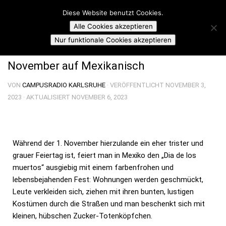
Campusradio Karlsruhe
Diese Website benutzt Cookies.
Skip to content
Alle Cookies akzeptieren
ON TOPIC SUNDAY
Nur funktionale Cookies akzeptieren
November auf Mexikanisch
VON
CAMPUSRADIO KARLSRUHE
· VERÖFFENTLICHT
NOVEMBER 3,
2023
· AKTUALISIERT
NOVEMBER 6, 2023
Während der 1. November hierzulande ein eher trister und
grauer Feiertag ist, feiert man in Mexiko den „Dia de los
muertos“ ausgiebig mit einem farbenfrohen und
lebensbejahenden Fest: Wohnungen werden geschmückt,
Leute verkleiden sich, ziehen mit ihren bunten, lustigen
Kostümen durch die Straßen und man beschenkt sich mit
kleinen, hübschen Zucker-Totenköpfchen.