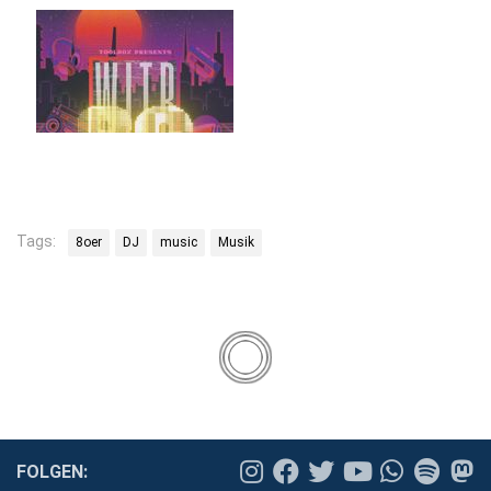
Tags:
8oer
DJ
music
Musik
FOLGEN: