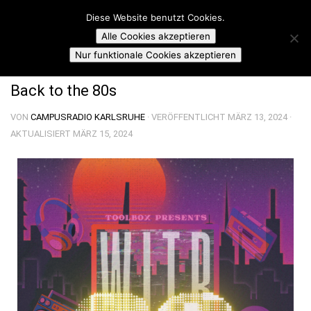
Campusradio Karlsruhe
Diese Website benutzt Cookies.
Skip to content
Alle Cookies akzeptieren
TOOLBOX: WHAT'S INSIDE THE BOX
Nur funktionale Cookies akzeptieren
Back to the 80s
VON
CAMPUSRADIO KARLSRUHE
· VERÖFFENTLICHT
MÄRZ 13, 2024
·
AKTUALISIERT
MÄRZ 15, 2024