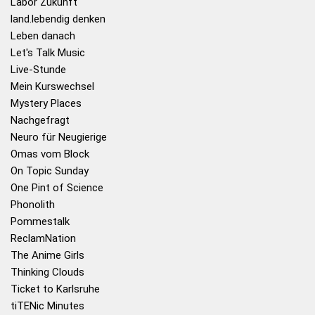
Labor Zukunft
land.lebendig denken
Leben danach
Let's Talk Music
Live-Stunde
Mein Kurswechsel
Mystery Places
Nachgefragt
Neuro für Neugierige
Omas vom Block
On Topic Sunday
One Pint of Science
Phonolith
Pommestalk
ReclamNation
The Anime Girls
Thinking Clouds
Ticket to Karlsruhe
tiTENic Minutes