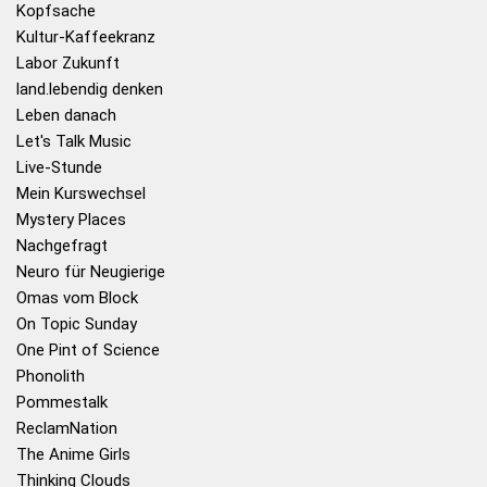
Kopfsache
Kultur-Kaffeekranz
Labor Zukunft
land.lebendig denken
Leben danach
Let's Talk Music
Live-Stunde
Mein Kurswechsel
Mystery Places
Nachgefragt
Neuro für Neugierige
Omas vom Block
On Topic Sunday
One Pint of Science
Phonolith
Pommestalk
ReclamNation
The Anime Girls
Thinking Clouds