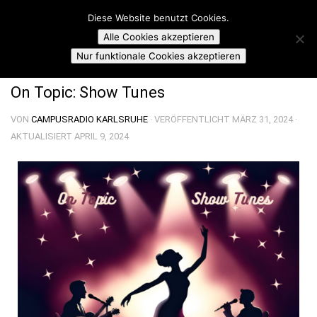
Campusradio Karlsruhe
Diese Website benutzt Cookies.
Skip to content
Alle Cookies akzeptieren
ON TOPIC SUNDAY
Nur funktionale Cookies akzeptieren
On Topic: Show Tunes
VON
CAMPUSRADIO KARLSRUHE
· VERÖFFENTLICHT
MÄRZ 31, 2024
·
AKTUALISIERT
APRIL 9, 2024