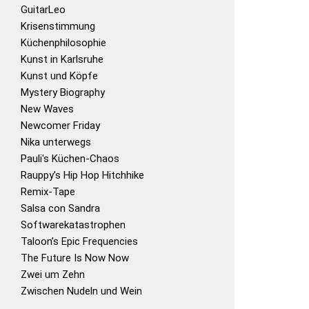
GuitarLeo
Krisenstimmung
Küchenphilosophie
Kunst in Karlsruhe
Kunst und Köpfe
Mystery Biography
New Waves
Newcomer Friday
Nika unterwegs
Pauli's Küchen-Chaos
Rauppy’s Hip Hop Hitchhike
Remix-Tape
Salsa con Sandra
Softwarekatastrophen
Taloon’s Epic Frequencies
The Future Is Now Now
Zwei um Zehn
Zwischen Nudeln und Wein