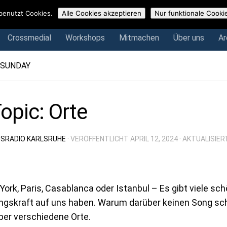
Crossmedial
Workshops
Mitmachen
Über uns
Arch
benutzt Cookies.
Alle Cookies akzeptieren
Nur funktionale Cooki
Crossmedial
Workshops
Mitmachen
Über uns
Ar
 SUNDAY
opic: Orte
SRADIO KARLSRUHE
· VERÖFFENTLICHT
APRIL 12, 2024
· AKTUALISIE
ork, Paris, Casablanca oder Istanbul – Es gibt viele sc
gskraft auf uns haben. Warum darüber keinen Song sch
ber verschiedene Orte.