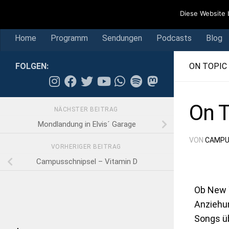
Home
Programm
Sendungen
Podcasts
Blog
Diese Website 
Skip to content
Home
Programm
Sendungen
Podcasts
Blog
FOLGEN:
ON TOPIC
On T
NÄCHSTER BEITRAG
Mondlandung in Elvis´ Garage
VON
CAMPU
VORHERIGER BEITRAG
Campusschnipsel – Vitamin D
Ob New Y
Anziehun
Songs ü