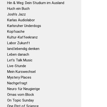
Hin & Weg: Dein Studium im Ausland
Huch ein Buch
Josh's Jazz
Karlas Audiolabor
Karlsruher Underdogs
Kopfsache
Kultur-Kaffeekranz
Labor Zukunft
land.lebendig denken
Leben danach
Let's Talk Music
Live-Stunde
Mein Kurswechsel
Mystery Places
Nachgefragt
Neuro für Neugierige
Omas vom Block
On Topic Sunday
One Pint of Science