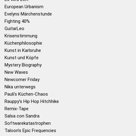
European Urbanism
Evelyns Märchenstunde
Fighting 40%
GuitarLeo
Krisenstimmung
Küchenphilosophie
Kunst in Karlsruhe
Kunst und Köpfe
Mystery Biography
New Waves
Newcomer Friday
Nika unterwegs
Pauli's Küchen-Chaos
Rauppy’s Hip Hop Hitchhike
Remix-Tape
Salsa con Sandra
Softwarekatastrophen
Taloon’s Epic Frequencies