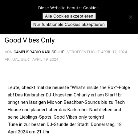
Campusradio Karlsruhe
Diese Website benutzt Cookies.
Skip to content
Alle Cookies akzeptieren
TOOLBOX: WHAT'S INSIDE THE BOX
Nur funktionale Cookies akzeptieren
Good Vibes Only
VON
CAMPUSRADIO KARLSRUHE
· VERÖFFENTLICHT
APRIL 17, 2024
·
AKTUALISIERT
APRIL 19, 2024
Leute, checkt mal die neueste “What’s inside the Box”-Folge
ab! Das Karlsruher DJ-Urgestein Chhunly ist am Start! Er
bringt nen lässigen Mix von Beachbar-Sounds bis zu Tech
House und plaudert über das Karlsruher Nachtleben und
seine Lieblings-Spots. Good Vibes only tonight!
Tune in zur besten DJ-Stunde der Stadt: Donnerstag, 18.
April 2024 um 21 Uhr