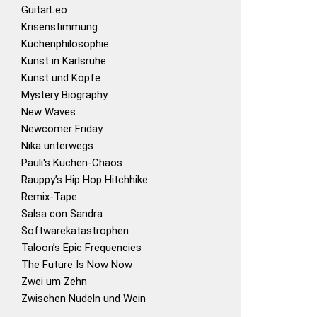
GuitarLeo
Krisenstimmung
Küchenphilosophie
Kunst in Karlsruhe
Kunst und Köpfe
Mystery Biography
New Waves
Newcomer Friday
Nika unterwegs
Pauli's Küchen-Chaos
Rauppy’s Hip Hop Hitchhike
Remix-Tape
Salsa con Sandra
Softwarekatastrophen
Taloon’s Epic Frequencies
The Future Is Now Now
Zwei um Zehn
Zwischen Nudeln und Wein