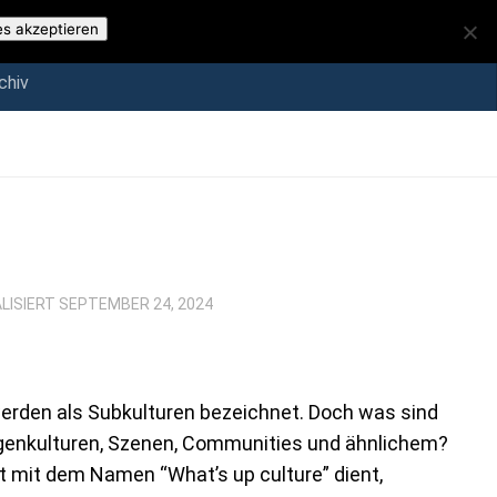
iv
es akzeptieren
chiv
ALISIERT
SEPTEMBER 24, 2024
erden als Subkulturen bezeichnet. Doch was sind
ugenkulturen, Szenen, Communities und ähnlichem?
st mit dem Namen “What’s up culture” dient,