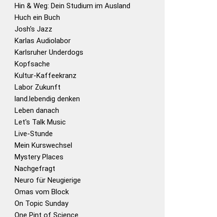
Hin & Weg: Dein Studium im Ausland
Huch ein Buch
Josh's Jazz
Karlas Audiolabor
Karlsruher Underdogs
Kopfsache
Kultur-Kaffeekranz
Labor Zukunft
land.lebendig denken
Leben danach
Let's Talk Music
Live-Stunde
Mein Kurswechsel
Mystery Places
Nachgefragt
Neuro für Neugierige
Omas vom Block
On Topic Sunday
One Pint of Science