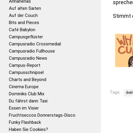
Annanenas
sprechen
Auf alten Saiten
Auf der Couch
Stimmt 
Bits and Pieces
Café Babylon
Campusgeflüster
Campusradio Crossmedial
Campusradio Fullhouse
Campusradio News
Campus-Report
Campusschnipsel
Charts and Beyond
Cinema Europe
Tags:
diel
Dominiks Club Mix
Du fährst dann Taxi
Essen im Visier
Fruchtseccos Donnerstags-Disco
Funky Flashback
Haben Sie Cookies?