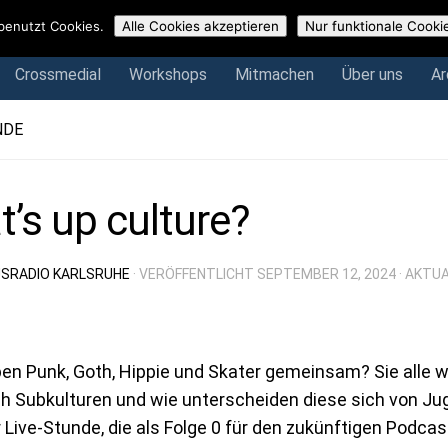
Crossmedial
Workshops
Mitmachen
Über uns
Arch
benutzt Cookies.
Alle Cookies akzeptieren
Nur funktionale Cooki
Crossmedial
Workshops
Mitmachen
Über uns
Ar
NDE
’s up culture?
SRADIO KARLSRUHE
· VERÖFFENTLICHT
SEPTEMBER 12, 2024
· AKTU
n Punk, Goth, Hippie und Skater gemeinsam? Sie alle w
ch Subkulturen und wie unterscheiden diese sich von J
r Live-Stunde, die als Folge 0 für den zukünftigen Podca