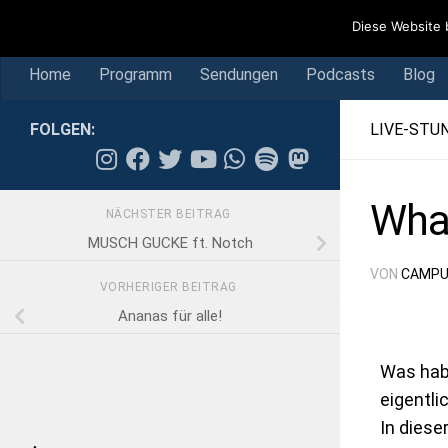
Home
Programm
Sendungen
Podcasts
Blog
Diese Website 
Skip to content
Home
Programm
Sendungen
Podcasts
Blog
FOLGEN:
LIVE-STU
What
NÄCHSTER BEITRAG
MUSCH GUCKE ft. Notch
VON
CAMPU
VORHERIGER BEITRAG
Ananas für alle!
Was habe
eigentli
In diese