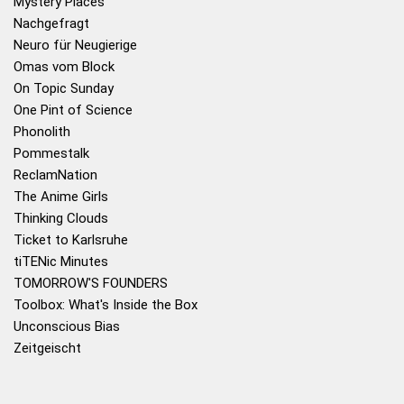
Mystery Places
Nachgefragt
Neuro für Neugierige
Omas vom Block
On Topic Sunday
One Pint of Science
Phonolith
Pommestalk
ReclamNation
The Anime Girls
Thinking Clouds
Ticket to Karlsruhe
tiTENic Minutes
TOMORROW'S FOUNDERS
Toolbox: What's Inside the Box
Unconscious Bias
Zeitgeischt