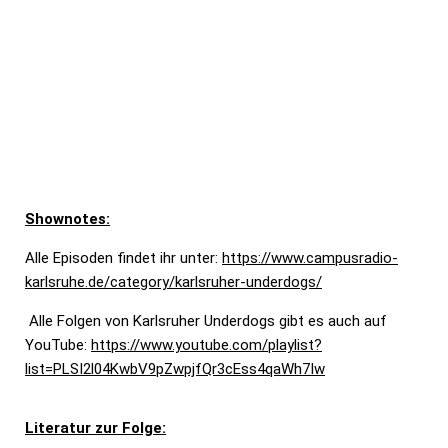
Shownotes:
Alle Episoden findet ihr unter:
https://www.campusradio-
karlsruhe.de/category/karlsruher-underdogs/
Alle Folgen von Karlsruher Underdogs gibt es auch auf
YouTube:
https://www.youtube.com/playlist?
list=PLSI2l04KwbV9pZwpjfQr3cEss4qaWh7Iw
Literatur zur Folge: