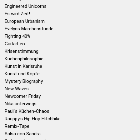
Engineered Unicorns
Es wird Zeit!
European Urbanism
Evelyns Märchenstunde
Fighting 40%
GuitarLeo
Krisenstimmung
Küchenphilosophie
Kunst in Karlsruhe
Kunst und Köpfe
Mystery Biography
New Waves
Newcomer Friday
Nika unterwegs
Pauli's Küchen-Chaos
Rauppy’s Hip Hop Hitchhike
Remix-Tape
Salsa con Sandra