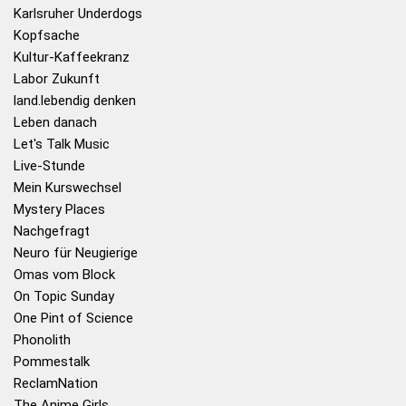
Karlsruher Underdogs
Kopfsache
Kultur-Kaffeekranz
Labor Zukunft
land.lebendig denken
Leben danach
Let's Talk Music
Live-Stunde
Mein Kurswechsel
Mystery Places
Nachgefragt
Neuro für Neugierige
Omas vom Block
On Topic Sunday
One Pint of Science
Phonolith
Pommestalk
ReclamNation
The Anime Girls