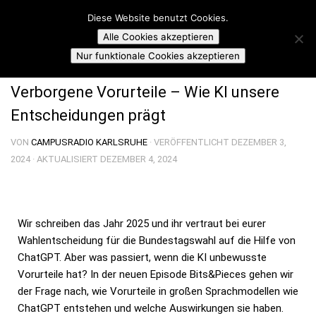
Campusradio Karlsruhe
Diese Website benutzt Cookies.
Skip to content
Alle Cookies akzeptieren
BITS AND PIECES
Nur funktionale Cookies akzeptieren
Verborgene Vorurteile – Wie KI unsere
Entscheidungen prägt
VON
CAMPUSRADIO KARLSRUHE
· VERÖFFENTLICHT
DEZEMBER 3,
2024
· AKTUALISIERT
DEZEMBER 4, 2024
Wir schreiben das Jahr 2025 und ihr vertraut bei eurer
Wahlentscheidung für die Bundestagswahl auf die Hilfe von
ChatGPT. Aber was passiert, wenn die KI unbewusste
Vorurteile hat? In der neuen Episode Bits&Pieces gehen wir
der Frage nach, wie Vorurteile in großen Sprachmodellen wie
ChatGPT entstehen und welche Auswirkungen sie haben.