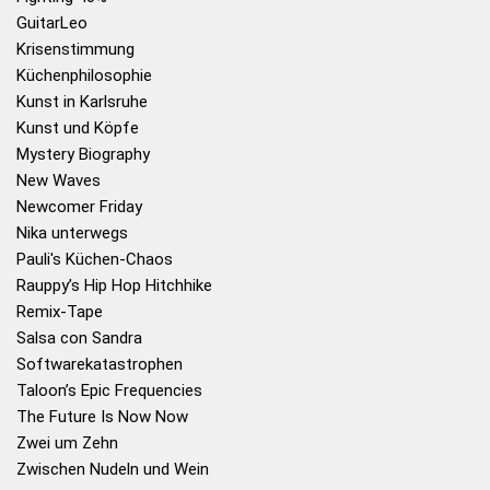
GuitarLeo
Krisenstimmung
Küchenphilosophie
Kunst in Karlsruhe
Kunst und Köpfe
Mystery Biography
New Waves
Newcomer Friday
Nika unterwegs
Pauli's Küchen-Chaos
Rauppy’s Hip Hop Hitchhike
Remix-Tape
Salsa con Sandra
Softwarekatastrophen
Taloon’s Epic Frequencies
The Future Is Now Now
Zwei um Zehn
Zwischen Nudeln und Wein