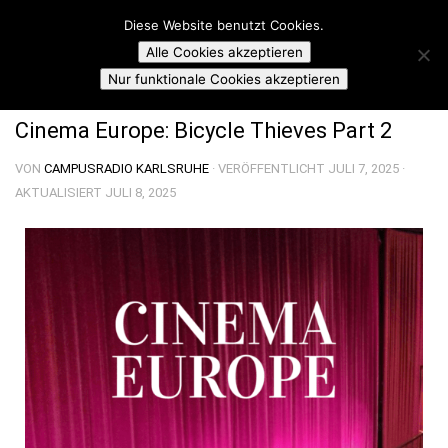
Campusradio Karlsruhe
Diese Website benutzt Cookies.
Skip to content
Alle Cookies akzeptieren
CINEMA EUROPE
Nur funktionale Cookies akzeptieren
Cinema Europe: Bicycle Thieves Part 2
VON
CAMPUSRADIO KARLSRUHE
· VERÖFFENTLICHT
JULI 7, 2025
·
AKTUALISIERT
JULI 8, 2025