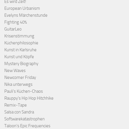
Es wird Zeit!
European Urbanism
Evelyns Märchenstunde
Fighting 40%
GuitarLeo
Krisenstimmung
Küchenphilosophie
Kunst in Karlsruhe
Kunst und Köpfe
Mystery Biography
New Waves
Newcomer Friday
Nika unterwegs
Pauli's Küchen-Chaos
Rauppy’s Hip Hop Hitchhike
Remix-Tape
Salsa con Sandra
Softwarekatastrophen
Taloon’s Epic Frequencies