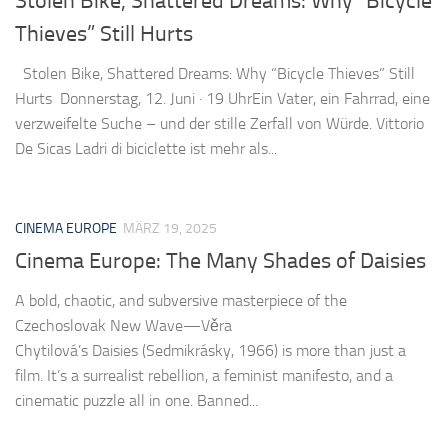
Stolen Bike, Shattered Dreams: Why “Bicycle
Thieves” Still Hurts
Stolen Bike, Shattered Dreams: Why “Bicycle Thieves” Still
Hurts Donnerstag, 12. Juni · 19 UhrEin Vater, ein Fahrrad, eine
verzweifelte Suche – und der stille Zerfall von Würde. Vittorio
De Sicas Ladri di biciclette ist mehr als...
CINEMA EUROPE
MÄRZ 19, 2025
Cinema Europe: The Many Shades of Daisies
A bold, chaotic, and subversive masterpiece of the
Czechoslovak New Wave—Věra
Chytilová’s Daisies (Sedmikrásky, 1966) is more than just a
film. It’s a surrealist rebellion, a feminist manifesto, and a
cinematic puzzle all in one. Banned...