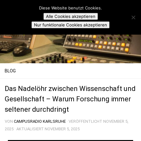
Campusradio Karlsruhe
Diese Website benutzt Cookies.
Skip to content
Alle Cookies akzeptieren
Nur funktionale Cookies akzeptieren
BLOG
Das Nadelöhr zwischen Wissenschaft und
Gesellschaft – Warum Forschung immer
seltener durchdringt
VON
CAMPUSRADIO KARLSRUHE
· VERÖFFENTLICHT
NOVEMBER 5,
2025
· AKTUALISIERT
NOVEMBER 5, 2025