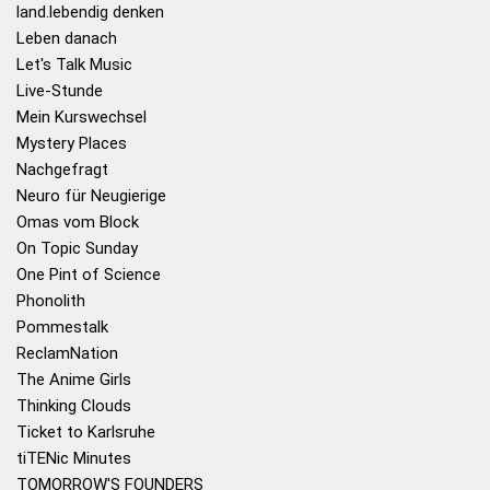
land.lebendig denken
Leben danach
Let's Talk Music
Live-Stunde
Mein Kurswechsel
Mystery Places
Nachgefragt
Neuro für Neugierige
Omas vom Block
On Topic Sunday
One Pint of Science
Phonolith
Pommestalk
ReclamNation
The Anime Girls
Thinking Clouds
Ticket to Karlsruhe
tiTENic Minutes
TOMORROW'S FOUNDERS