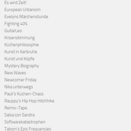
Es wird Zeit!
European Urbanism
Evelyns Märchenstunde
Fighting 40%
GuitarLeo
Krisenstimmung
Küchenphilosophie
Kunst in Karlsruhe
Kunst und Köpfe
Mystery Biography
New Waves
Newcomer Friday
Nika unterwegs
Pauli's Küchen-Chaos
Rauppy’s Hip Hop Hitchhike
Remix-Tape
Salsa con Sandra
Softwarekatastrophen
Taloon’s Epic Frequencies