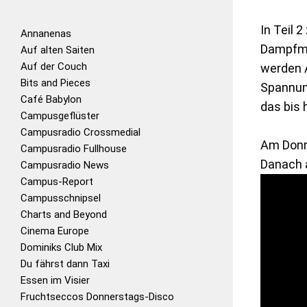
In Teil 
Annanenas
Dampfma
Auf alten Saiten
Auf der Couch
werden A
Bits and Pieces
Spannun
Café Babylon
das bis h
Campusgeflüster
Campusradio Crossmedial
Am
Donn
Campusradio Fullhouse
Danach 
Campusradio News
Campus-Report
Campusschnipsel
Charts and Beyond
Cinema Europe
Dominiks Club Mix
Du fährst dann Taxi
Essen im Visier
Fruchtseccos Donnerstags-Disco