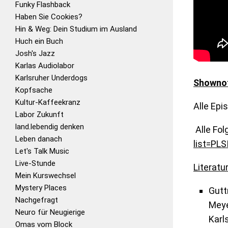
Funky Flashback
Haben Sie Cookies?
Hin & Weg: Dein Studium im Ausland
Huch ein Buch
Josh's Jazz
Karlas Audiolabor
Karlsruher Underdogs
Showno
Kopfsache
Kultur-Kaffeekranz
Alle Epi
Labor Zukunft
land.lebendig denken
Alle Fol
Leben danach
list=PL
Let's Talk Music
Live-Stunde
Literatur
Mein Kurswechsel
Mystery Places
Gutt
Nachgefragt
Meye
Neuro für Neugierige
Karl
Omas vom Block