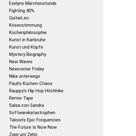
Evelyns Märchenstunde
Fighting 40%
GuitarLeo
Krisenstimmung
Küchenphilosophie
Kunst in Karlsruhe
Kunst und Köpfe
Mystery Biography
New Waves
Newcomer Friday
Nika unterwegs
Pauli's Küchen-Chaos
Rauppy’s Hip Hop Hitchhike
Remix-Tape
Salsa con Sandra
Softwarekatastrophen
Taloon’s Epic Frequencies
The Future Is Now Now
Zwei um Zehn