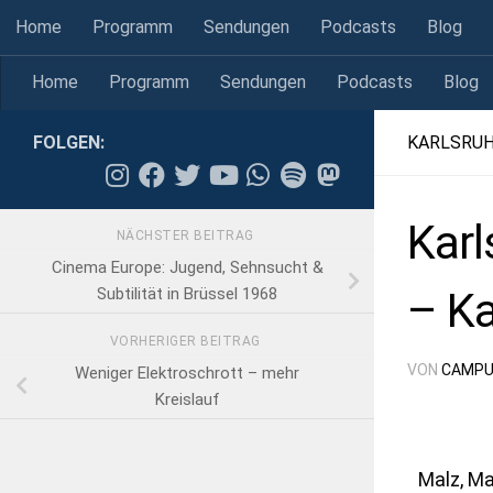
Home
Programm
Sendungen
Podcasts
Blog
Skip to content
Home
Programm
Sendungen
Podcasts
Blog
FOLGEN:
KARLSRU
Karl
NÄCHSTER BEITRAG
Cinema Europe: Jugend, Sehnsucht &
– Ka
Subtilität in Brüssel 1968
VORHERIGER BEITRAG
VON
CAMPU
Weniger Elektroschrott – mehr
Kreislauf
Malz, M