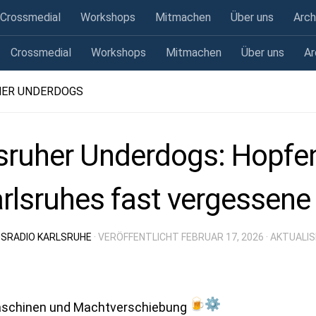
Crossmedial
Workshops
Mitmachen
Über uns
Arch
Crossmedial
Workshops
Mitmachen
Über uns
Ar
HER UNDERDOGS
sruher Underdogs: Hopfen
rlsruhes fast vergessene 
SRADIO KARLSRUHE
· VERÖFFENTLICHT
FEBRUAR 17, 2026
· AKTUALI
aschinen und Machtverschiebung