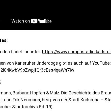
tes:
soden findet ihr unter:
https://www.campusradio-karlsruh
gen von Karlsruher Underdogs gibt es auch auf YouTube
SI2l04KwbV9pZwpjfQr3cEss4qaWh7Iw
:
mann, Barbara: Hopfen & Malz. Die Geschichte des Brau
r und Erik Neumann, hrsg. von der Stadt Karlsruhe – Sta
sruher Stadtarchivs Bd. 19).