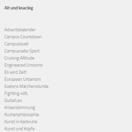
Alt und knackig
Adventskalender
Campus Countdown
Campusduell
Campusradio Sport
Cruising Altitude
Engineered Unicorns
Es wird Zeit!
European Urbanism
Evelyns Märchenstunde
Fighting 40%
GuitarLeo
Krisenstimmung
Küchenphilosophie
Kunst in Karlsruhe
Kunst und Köpfe