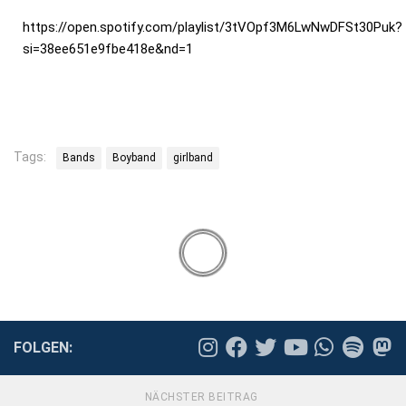
https://open.spotify.com/playlist/3tVOpf3M6LwNwDFSt30Puk?
si=38ee651e9fbe418e&nd=1
Tags:
Bands
Boyband
girlband
FOLGEN:
NÄCHSTER BEITRAG