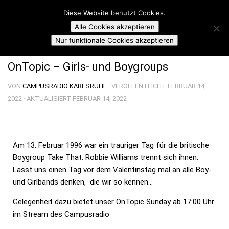
Campusradio Karlsruhe
Diese Website benutzt Cookies.
Skip to content
Alle Cookies akzeptieren
ON TOPIC SUNDAY
Nur funktionale Cookies akzeptieren
OnTopic – Girls- und Boygroups
VON
CAMPUSRADIO KARLSRUHE
· VERÖFFENTLICHT
FEBRUAR 14,
2022
· AKTUALISIERT
FEBRUAR 14, 2022
Am 13. Februar 1996 war ein trauriger Tag für die britische
Boygroup Take That. Robbie Williams trennt sich ihnen.
Lasst uns einen Tag vor dem Valentinstag mal an alle Boy-
und Girlbands denken, die wir so kennen…
Gelegenheit dazu bietet unser OnTopic Sunday ab 17:00 Uhr
im Stream des Campusradio