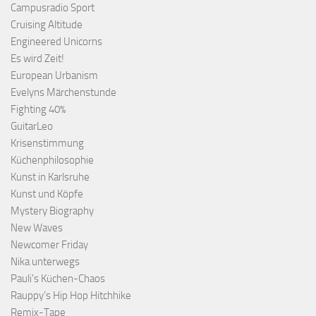
Campusradio Sport
Cruising Altitude
Engineered Unicorns
Es wird Zeit!
European Urbanism
Evelyns Märchenstunde
Fighting 40%
GuitarLeo
Krisenstimmung
Küchenphilosophie
Kunst in Karlsruhe
Kunst und Köpfe
Mystery Biography
New Waves
Newcomer Friday
Nika unterwegs
Pauli's Küchen-Chaos
Rauppy’s Hip Hop Hitchhike
Remix-Tape