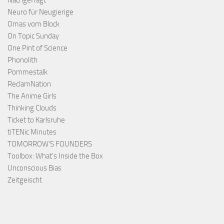
Nachgefragt
Neuro für Neugierige
Omas vom Block
On Topic Sunday
One Pint of Science
Phonolith
Pommestalk
ReclamNation
The Anime Girls
Thinking Clouds
Ticket to Karlsruhe
tiTENic Minutes
TOMORROW'S FOUNDERS
Toolbox: What's Inside the Box
Unconscious Bias
Zeitgeischt