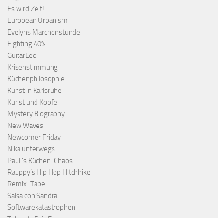
Es wird Zeit!
European Urbanism
Evelyns Märchenstunde
Fighting 40%
GuitarLeo
Krisenstimmung
Küchenphilosophie
Kunst in Karlsruhe
Kunst und Köpfe
Mystery Biography
New Waves
Newcomer Friday
Nika unterwegs
Pauli's Küchen-Chaos
Rauppy’s Hip Hop Hitchhike
Remix-Tape
Salsa con Sandra
Softwarekatastrophen