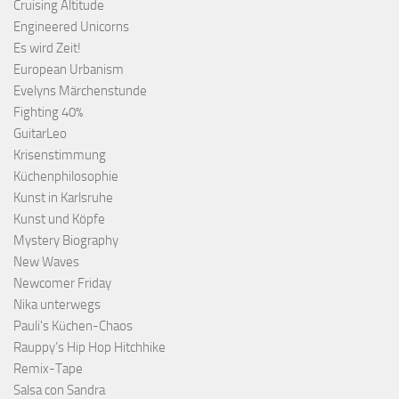
Cruising Altitude
Engineered Unicorns
Es wird Zeit!
European Urbanism
Evelyns Märchenstunde
Fighting 40%
GuitarLeo
Krisenstimmung
Küchenphilosophie
Kunst in Karlsruhe
Kunst und Köpfe
Mystery Biography
New Waves
Newcomer Friday
Nika unterwegs
Pauli's Küchen-Chaos
Rauppy’s Hip Hop Hitchhike
Remix-Tape
Salsa con Sandra