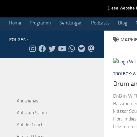
Home
Programm
Sendungen
Podcasts
Blog
Cr
Diese Website 
Skip to content
Home
Programm
Sendungen
Podcasts
Blog
FOLGEN:
MARKI
TOOLBOX: WH
Drum an
DnB in WIT
Annanenas
Bassmoment
krasser Soun
Auf alten Saiten
Hört in di
Auf der Couch
liebsten mit
Bits and Pieces