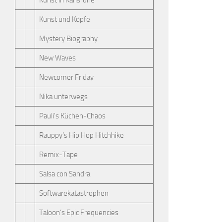
Kunst in Karlsruhe
Kunst und Köpfe
Mystery Biography
New Waves
Newcomer Friday
Nika unterwegs
Pauli's Küchen-Chaos
Rauppy’s Hip Hop Hitchhike
Remix-Tape
Salsa con Sandra
Softwarekatastrophen
Taloon’s Epic Frequencies