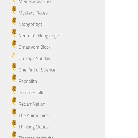
Mein Kurswechsel
Mystery Places
Nachgefragt
Neuro für Neugierige
Omas vom Block
On Topic Sunday
One Pint of Science
Phonolith
Pommestalk
ReclamNation
The Anime Girls
Thinking Clouds