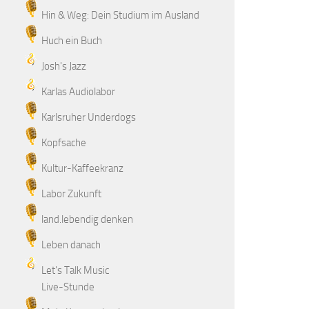
Hin & Weg: Dein Studium im Ausland
Huch ein Buch
Josh's Jazz
Karlas Audiolabor
Karlsruher Underdogs
Kopfsache
Kultur-Kaffeekranz
Labor Zukunft
land.lebendig denken
Leben danach
Let's Talk Music
Live-Stunde