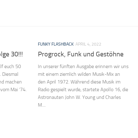
FUNKY FLASHBACK
APRIL 4, 2022
ge 30!!!
Progrock, Funk und Gestöhne
lf euch 50
In unserer fünften Ausgabe erinnern wir uns
. Diesmal
mit einem ziemlich wilden Musik-Mix an
und machen
den April 1972. Während diese Musik im
s vom Mai ’74.
Radio gespielt wurde, startete Apollo 16, die
Astronauten John W. Young und Charles
M....