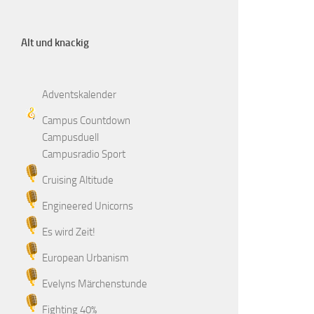
Alt und knackig
Adventskalender
Campus Countdown
Campusduell
Campusradio Sport
Cruising Altitude
Engineered Unicorns
Es wird Zeit!
European Urbanism
Evelyns Märchenstunde
Fighting 40%