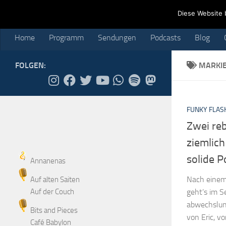
Home
Programm
Sendungen
Podcasts
Blog
Cr
Diese Website 
Skip to content
Home
Programm
Sendungen
Podcasts
Blog
FOLGEN:
MARKI
FUNKY FLAS
Zwei reb
ziemlich
solide P
Annanenas
Nach einem
Auf alten Saiten
Auf der Couch
geht’s im 
abwechslun
Bits and Pieces
von Eric, v
Café Babylon