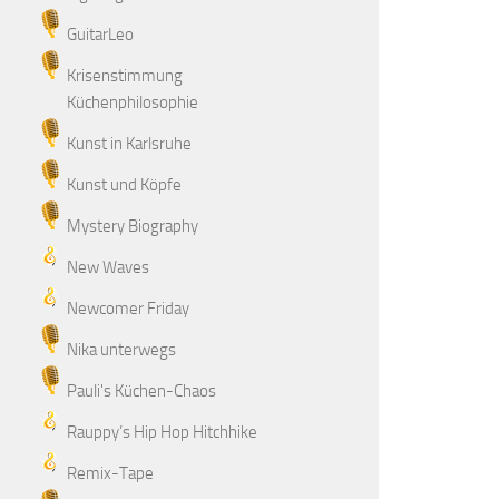
GuitarLeo
Krisenstimmung
Küchenphilosophie
Kunst in Karlsruhe
Kunst und Köpfe
Mystery Biography
New Waves
Newcomer Friday
Nika unterwegs
Pauli's Küchen-Chaos
Rauppy’s Hip Hop Hitchhike
Remix-Tape