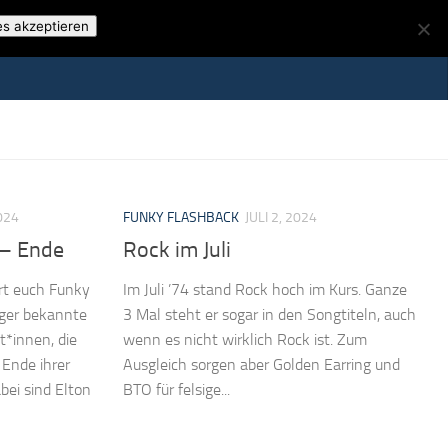
es akzeptieren
024
FUNKY FLASHBACK
JULI 2, 2024
 – Ende
Rock im Juli
rt euch Funky
Im Juli ’74 stand Rock hoch im Kurs. Ganze
ger bekannte
3 Mal steht er sogar in den Songtiteln, auch
t*innen, die
wenn es nicht wirklich Rock ist. Zum
 Ende ihrer
Ausgleich sorgen aber Golden Earring und
bei sind Elton
BTO für felsige...