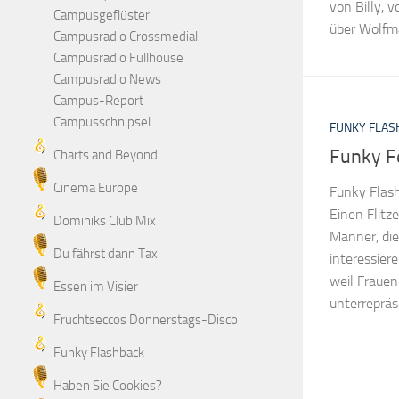
von Billy, 
Campusgeflüster
über Wolfma
Campusradio Crossmedial
Campusradio Fullhouse
Campusradio News
Campus-Report
Campusschnipsel
FUNKY FLAS
Funky F
Charts and Beyond
Cinema Europe
Funky Flash
Einen Flitz
Dominiks Club Mix
Männer, die 
Du fährst dann Taxi
interessier
weil Frauen
Essen im Visier
unterrepräsen
Fruchtseccos Donnerstags-Disco
Funky Flashback
Haben Sie Cookies?