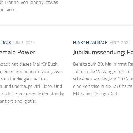
von Dionne, von Johnny, etwas
n, von...
HBACK
JUNI 3, 2024
FUNKY FLASHBACK
MAI 7, 2024
emale Power
Jubiläumssendung: Fol
back hat dieses Mal für Euch:
Bereits zum 30. Mal nimmt Ra
er, einen Sonnenuntergang, zwei
Jahre in die Vergangenheit mit
sich für die gleiche Frau
schreiben wir das Jahr 1974 
en und überhaupt viel Liebe. Und
eine Zeitreise in die US Chart
 als Interpretinnen leider ständig
Mit dabei: Chicago, Cat...
tiert sind, gibt’s...