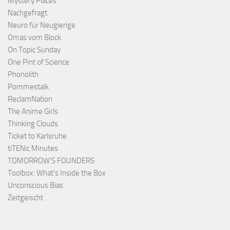
Mystery Places
Nachgefragt
Neuro für Neugierige
Omas vom Block
On Topic Sunday
One Pint of Science
Phonolith
Pommestalk
ReclamNation
The Anime Girls
Thinking Clouds
Ticket to Karlsruhe
tiTENic Minutes
TOMORROW'S FOUNDERS
Toolbox: What's Inside the Box
Unconscious Bias
Zeitgeischt