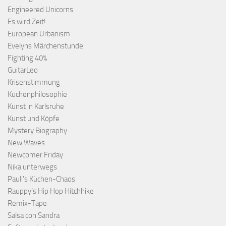
Engineered Unicorns
Es wird Zeit!
European Urbanism
Evelyns Märchenstunde
Fighting 40%
GuitarLeo
Krisenstimmung
Küchenphilosophie
Kunst in Karlsruhe
Kunst und Köpfe
Mystery Biography
New Waves
Newcomer Friday
Nika unterwegs
Pauli's Küchen-Chaos
Rauppy’s Hip Hop Hitchhike
Remix-Tape
Salsa con Sandra