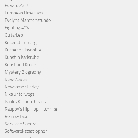
Es wird Zeit!
European Urbanism
Evelyns Märchenstunde
Fighting 40%
GuitarLeo
Krisenstimmung
Küchenphilosophie
Kunst in Karlsruhe
Kunst und Köpfe
Mystery Biography
New Waves
Newcomer Friday
Nika unterwegs
Pauli's Küchen-Chaos
Rauppy’s Hip Hop Hitchhike
Remix-Tape
Salsa con Sandra
Softwarekatastrophen