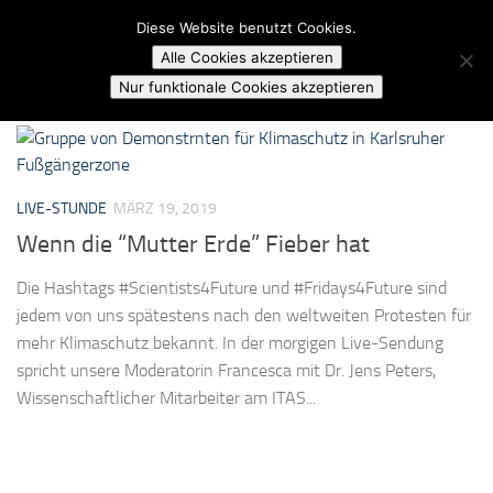
Campusradio Karlsruhe
Diese Website benutzt Cookies.
Skip to content
Alle Cookies akzeptieren
MARKIERT:
SCIENTISTS4FUTURE
Nur funktionale Cookies akzeptieren
LIVE-STUNDE
MÄRZ 19, 2019
Wenn die “Mutter Erde” Fieber hat
Die Hashtags #Scientists4Future und #Fridays4Future sind
jedem von uns spätestens nach den weltweiten Protesten für
mehr Klimaschutz bekannt. In der morgigen Live-Sendung
spricht unsere Moderatorin Francesca mit Dr. Jens Peters,
Wissenschaftlicher Mitarbeiter am ITAS...