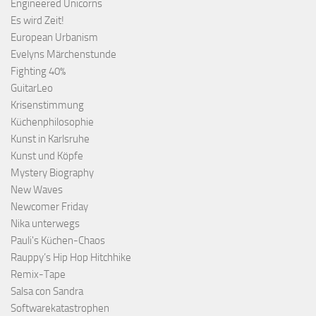
Engineered Unicorns
Es wird Zeit!
European Urbanism
Evelyns Märchenstunde
Fighting 40%
GuitarLeo
Krisenstimmung
Küchenphilosophie
Kunst in Karlsruhe
Kunst und Köpfe
Mystery Biography
New Waves
Newcomer Friday
Nika unterwegs
Pauli's Küchen-Chaos
Rauppy’s Hip Hop Hitchhike
Remix-Tape
Salsa con Sandra
Softwarekatastrophen