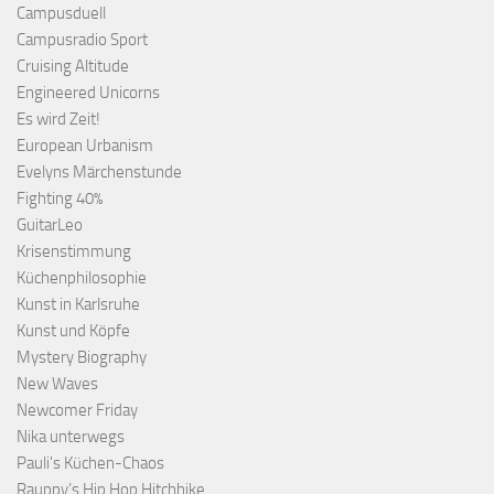
Campusduell
Campusradio Sport
Cruising Altitude
Engineered Unicorns
Es wird Zeit!
European Urbanism
Evelyns Märchenstunde
Fighting 40%
GuitarLeo
Krisenstimmung
Küchenphilosophie
Kunst in Karlsruhe
Kunst und Köpfe
Mystery Biography
New Waves
Newcomer Friday
Nika unterwegs
Pauli's Küchen-Chaos
Rauppy’s Hip Hop Hitchhike