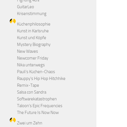
Fighting 40%
GuitarLeo
Krisenstimmung
Küchenphilosophie
Kunst in Karlsruhe
Kunst und Köpfe
Mystery Biography
New Waves
Newcomer Friday
Nika unterwegs
Pauli's Küchen-Chaos
Rauppy’s Hip Hop Hitchhike
Remix-Tape
Salsa con Sandra
Softwarekatastrophen
Taloon’s Epic Frequencies
The Future Is Now Now
Zwei um Zehn