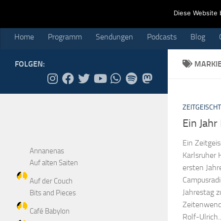
Home
Programm
Sendungen
Podcasts
Blog
Cr
Diese Website 
Skip to content
Home
Programm
Sendungen
Podcasts
Blog
FOLGEN:
MARKI
ZEITGEISCHT
Ein Jahr
Ein Zeitge
Annanenas
Karlsruher 
Auf alten Saiten
ersten Jahr
Campusradi
Auf der Couch
Jahrestag z
Bits and Pieces
Zeitenwende
Café Babylon
Rolf-Ulrich..