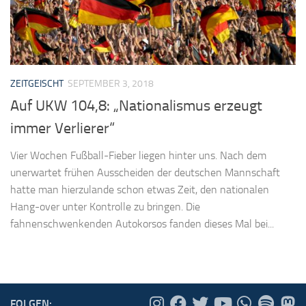
ZEITGEISCHT
SEPTEMBER 3, 2018
Auf UKW 104,8: „Nationalismus erzeugt
immer Verlierer“
Vier Wochen Fußball-Fieber liegen hinter uns. Nach dem
unerwartet frühen Ausscheiden der deutschen Mannschaft
hatte man hierzulande schon etwas Zeit, den nationalen
Hang-over unter Kontrolle zu bringen. Die
fahnenschwenkenden Autokorsos fanden dieses Mal bei...
FOLGEN: