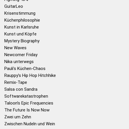
GuitarLeo
Krisenstimmung
Küchenphilosophie
Kunst in Karlsruhe
Kunst und Köpfe
Mystery Biography
New Waves
Newcomer Friday
Nika unterwegs
Pauli's Küchen-Chaos
Rauppy’s Hip Hop Hitchhike
Remix-Tape
Salsa con Sandra
Softwarekatastrophen
Taloon’s Epic Frequencies
The Future Is Now Now
Zwei um Zehn
Zwischen Nudeln und Wein