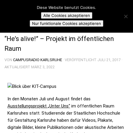
Campusradio Karlsruhe
Diese Website benutzt Cookies.
Skip to content
Alle Cookies akzeptieren
CAMPUSSCHNIPSEL
Nur funktionale Cookies akzeptieren
“He’s alive!” – Projekt im öffentlichen
Raum
VON
CAMPUSRADIO KARLSRUHE
· VERÖFFENTLICHT
JULI 21, 2017
·
AKTUALISIERT
MÄRZ 3, 2022
In den Monaten Juli und August findet das
Ausstellungsprojekt „Unter Uns“
im öffentlichen Raum
Karlsruhes statt. Studierende der Staatlichen Hochschule
für Gestaltung Karlsruhe haben dafür Videos, Plakate,
digitale Bilder, kleine Publikationen oder akustische Arbeiten