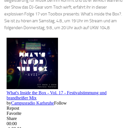
Begeisterung für Musik bei ihm kommt und ob er wirklich während
der Show das DJ-Gear vom Tisch wirft, erfahrt ihr in dieser
explosiven Folge 17 von Toolbox presents: What’s inside the Box?.
Sie ist zu hören am Samstag, 4.8., um 19 Uhr im Stream und am
folgenden Donnerstag, 9.8., um 20 Uhr auch auf UKW 104,8.