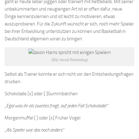
geht er heute lieber joggen oder trainiert mit Kettlebells. Mit seiner
unbekümmerten und neugierigen Art ist er offen dafür, neue
Dinge kennenzulernen und ist leicht zu motivieren, etwas
auszuprobieren. Für die Zukunft wünscht er sich, noch mehr Spieler
bei ihrer Entwicklung unterstützen zu können und Basketball in
Deutschland allgemein voran zu bringen.
(Bild: Harald Rothenberg)
Selbst als Trainer konnte er sich nicht vor den Entscheidungsfragen
drücken:
Schokolade [x] oder [ ]Gummibärchen
„Egal was ihr als zweites fragt, auf jeden Fall Schokolade!“
Morgenmuffel [ ] oder [x] Früher Vogel
„Als Spieler war das noch anders“