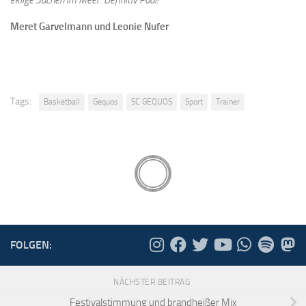
eklige Sachen im Meer. Definitiv Pool!“
Meret Garvelmann und Leonie Nufer
Tags:
Basketball
Gequos
SC GEQUOS
Sport
Trainer
FOLGEN:
NÄCHSTER BEITRAG
Festivalstimmung und brandheißer Mix