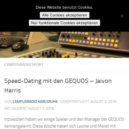
Campusradio Karlsruhe
Diese Website benutzt Cookies.
Skip to content
Alle Cookies akzeptieren
Nur funktionale Cookies akzeptieren
CAMPUSRADIO SPORT
Speed-Dating mit den GEQUOS – Jaivon
Harris
VON
CAMPUSRADIO KARLSRUHE
· VERÖFFENTLICHT
AUGUST 3, 2018
·
AKTUALISIERT
AUGUST 3, 2018
Inzwischen haben wir einige Spieler und den Manager der GEQUOS
kennengelernt. Diese Woche haben sich Leonie und Meret mit