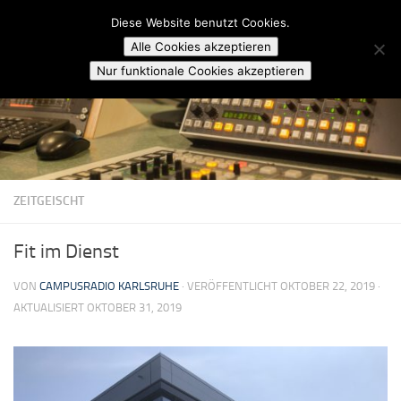
Campusradio Karlsruhe
Diese Website benutzt Cookies.
Skip to content
Alle Cookies akzeptieren
Nur funktionale Cookies akzeptieren
ZEITGEISCHT
Fit im Dienst
VON
CAMPUSRADIO KARLSRUHE
· VERÖFFENTLICHT
OKTOBER 22, 2019
·
AKTUALISIERT
OKTOBER 31, 2019